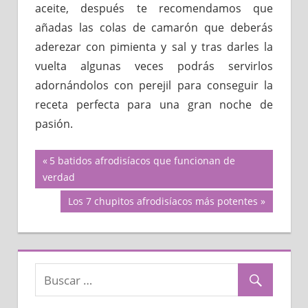
aceite, después te recomendamos que
añadas las colas de camarón que deberás
aderezar con pimienta y sal y tras darles la
vuelta algunas veces podrás servirlos
adornándolos con perejil para conseguir la
receta perfecta para una gran noche de
pasión.
Navegación
Previous
5 batidos afrodisíacos que funcionan de
Post:
verdad
de
Next
Los 7 chupitos afrodisíacos más potentes
Post:
entradas