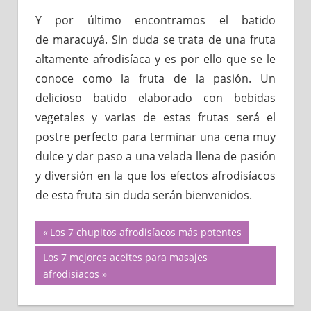
Y por último encontramos el batido
de maracuyá. Sin duda se trata de una fruta
altamente afrodisíaca y es por ello que se le
conoce como la fruta de la pasión. Un
delicioso batido elaborado con bebidas
vegetales y varias de estas frutas será el
postre perfecto para terminar una cena muy
dulce y dar paso a una velada llena de pasión
y diversión en la que los efectos afrodisíacos
de esta fruta sin duda serán bienvenidos.
Navegación
Previous
Los 7 chupitos afrodisíacos más potentes
Post:
Next
Los 7 mejores aceites para masajes
de
Post:
afrodisiacos
entradas