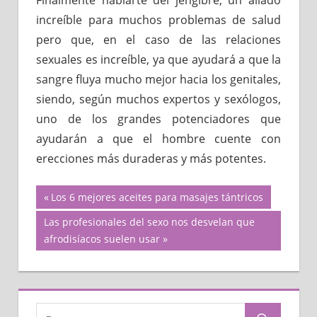
Finalmente hablarte del jengibre, un aliado
increíble para muchos problemas de salud
pero que, en el caso de las relaciones
sexuales es increíble, ya que ayudará a que la
sangre fluya mucho mejor hacia los genitales,
siendo, según muchos expertos y sexólogos,
uno de los grandes potenciadores que
ayudarán a que el hombre cuente con
erecciones más duraderas y más potentes.
Navegación
Previous
Los 6 mejores aceites para masajes tántricos
Post:
Next
Las profesionales del sexo nos desvelan que
de
Post:
afrodisíacos suelen usar
entradas