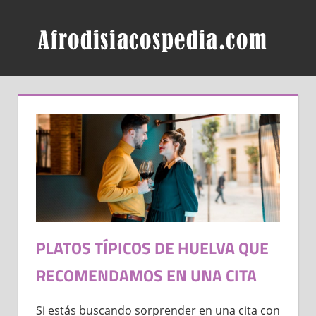
Skip
AF
to
content
PLATOS TÍPICOS DE HUELVA QUE
RECOMENDAMOS EN UNA CITA
Si estás buscando sorprender en una cita con