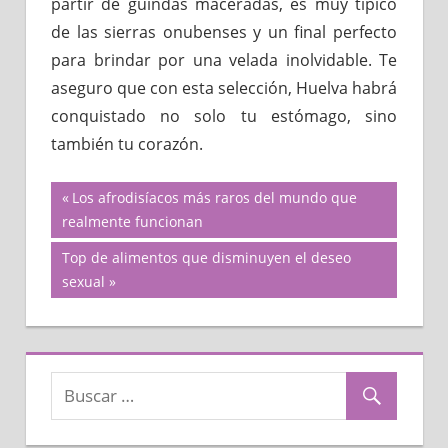
partir de guindas maceradas, es muy típico
de las sierras onubenses y un final perfecto
para brindar por una velada inolvidable. Te
aseguro que con esta selección, Huelva habrá
conquistado no solo tu estómago, sino
también tu corazón.
Navegación
Previous
Los afrodisíacos más raros del mundo que
Post:
realmente funcionan
de
Next
Top de alimentos que disminuyen el deseo
Post:
sexual
entradas