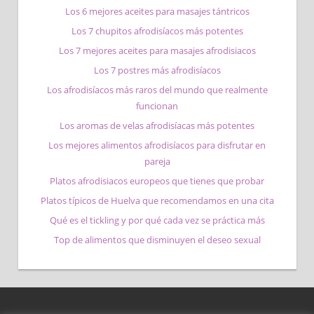
Los 6 mejores aceites para masajes tántricos
Los 7 chupitos afrodisíacos más potentes
Los 7 mejores aceites para masajes afrodisiacos
Los 7 postres más afrodisíacos
Los afrodisíacos más raros del mundo que realmente
funcionan
Los aromas de velas afrodisíacas más potentes
Los mejores alimentos afrodisíacos para disfrutar en
pareja
Platos afrodisiacos europeos que tienes que probar
Platos típicos de Huelva que recomendamos en una cita
Qué es el tickling y por qué cada vez se práctica más
Top de alimentos que disminuyen el deseo sexual