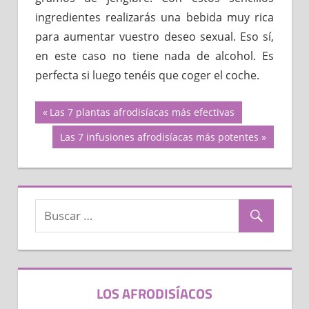
ingredientes realizarás una bebida muy rica
para aumentar vuestro deseo sexual. Eso sí,
en este caso no tiene nada de alcohol. Es
perfecta si luego tenéis que coger el coche.
Navegación
Previous
Las 7 plantas afrodisíacas más efectivas
Post:
Next
Las 7 infusiones afrodisíacas más potentes
de
Post:
entradas
LOS AFRODISÍACOS