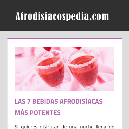
Skip
AF
to
content
LAS 7 BEBIDAS AFRODISÍACAS
MÁS POTENTES
Si quieres disfrutar de una noche llena de