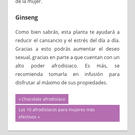
de la mujer.
Ginseng
Como bien sabrás, esta planta te ayudará a
reducir el cansancio y el estrés del día a día.
Gracias a esto podrás aumentar el deseo
sexual, gracias en parte a que cuentan con un
alto poder afrodisiaco. Es más, se
recomienda tomarla en infusión para
disfrutar al máximo de sus propiedades.
Navegación
Previous
Chocolate afrodisíaco
Post:
Next
Los 10 afrodisíacos para mujeres más
de
Post:
efectivos
entradas