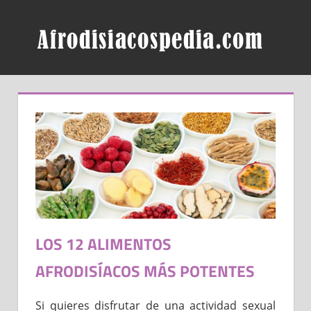
Skip
AF
to
content
LOS 12 ALIMENTOS
AFRODISÍACOS MÁS POTENTES
Si quieres disfrutar de una actividad sexual