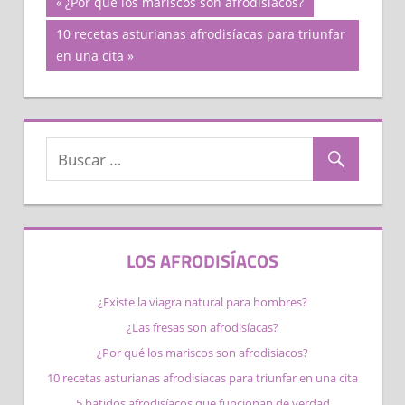
Navegación
Previous
¿Por qué los mariscos son afrodisiacos​?
Post:
Next
10 recetas asturianas afrodisíacas para triunfar
de
Post:
en una cita
entradas
LOS AFRODISÍACOS
¿Existe la viagra natural para hombres?
¿Las fresas son afrodisíacas?
¿Por qué los mariscos son afrodisiacos​?
10 recetas asturianas afrodisíacas para triunfar en una cita
5 batidos afrodisíacos que funcionan de verdad